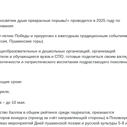
ования.
80-летию Победы и приурочен к ежегодным традиционным событиям
ссия, Пушкинские горы).
бщеобразовательных и дошкольных организаций, организаций
тели и обучающиеся вузов и СПО, готовые поделиться своим взгл
ентичности и патриотического воспитания подрастающего поколен
ющие сроки:
реля;
 – до 10 мая.
ство баллов в общем рейтинге среди лауреатов, признаются
торов конкурса (проезд за счёт направляющей стороны) в Псковску
мках мероприятий Дней пушкинской поэзии и русской культуры 5-8