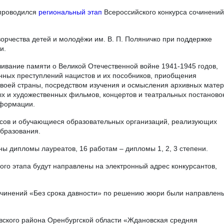
 проводился
региональный этап
Всероссийского конкурса сочинений
орчества детей и молодёжи им. В. П. Поляничко при поддержке
и.
чивание памяти о Великой Отечественной войне 1941-1945 годов,
нных преступлений нацистов и их пособников, приобщения
воей страны, посредством изучения и осмысления архивных матер
ых и художественных фильмов, концертов и театральных постановок
нформации.
ссов и обучающиеся образовательных организаций, реализующих
бразования.
ы дипломы лауреатов, 16 работам – дипломы 1, 2, 3 степени.
го этапа будут направлены на электронный адрес конкурсантов,
сочинений «Без срока давности» по решению жюри были направлен
вского района Оренбургской области «Ждановская средняя