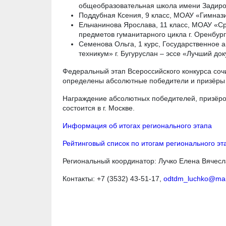
общеобразовательная школа имени Задиров
Поддубная Ксения, 9 класс, МОАУ «Гимнази
Ельчанинова Ярослава, 11 класс, МОАУ «С
предметов гуманитарного цикла г. Оренбург
Семенова Ольга, 1 курс, Государственное
техникум» г. Бугуруслан – эссе «Лучший д
Федеральный этап Всероссийского конкурса сочи
определены абсолютные победители и призёры 
Награждение абсолютных победителей, призёров
состоится в г. Москве.
Информация об итогах регионального этапа
Рейтинговый список по итогам регионального эт
Региональный координатор: Лучко Елена Вячесл
Контакты: +7 (3532) 43-51-17,
odtdm_luchko@mail