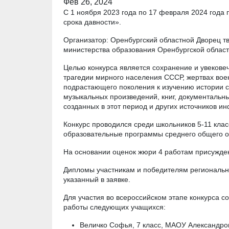
Фев 26, 2024
С 1 ноября 2023 года по 17 февраля 2024 года
срока давности».
Организатор: Оренбургский областной Дворец тв
министерства образования Оренбургской област
Целью конкурса является сохранение и увекове
трагедии мирного населения СССР, жертвах вое
подрастающего поколения к изучению истории с
музыкальных произведений, книг, документальн
созданных в этот период и других источников и
Конкурс проводился среди школьников 5-11 кла
образовательные программы среднего общего о
На основании оценок жюри 4 работам присужден
Дипломы участникам и победителям регионально
указанный в заявке.
Для участия во всероссийском этапе конкурса 
работы следующих учащихся:
Величко Софья, 7 класс, МАОУ Александро