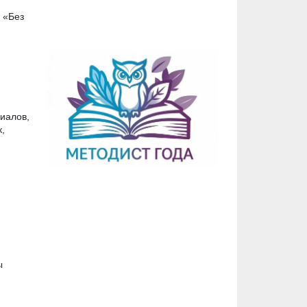
 «Без
иалов,
,
ы