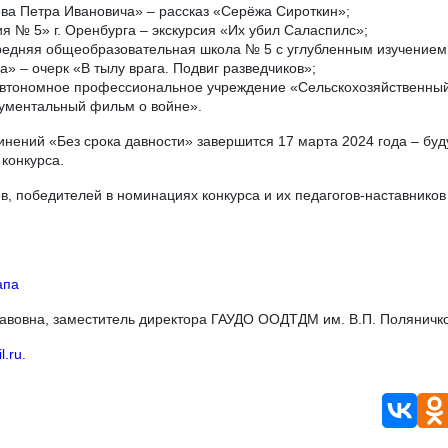
а Петра Ивановича» – рассказ «Серёжа Сироткин»;
я № 5» г. Оренбурга – экскурсия «Их убил Саласпилс»;
редняя общеобразовательная школа № 5 с углубленным изучением
а» – очерк «В тылу врага. Подвиг разведчиков»;
 автономное профессиональное учреждение «Сельскохозяйственны
окументальный фильм о войне».
нений «Без срока давности» завершится 17 марта 2024 года – буд
конкурса.
, победителей в номинациях конкурса и их педагогов-наставников
апа
авовна, заместитель директора ГАУДО ООДТДМ им. В.П. Поляничко
.ru.