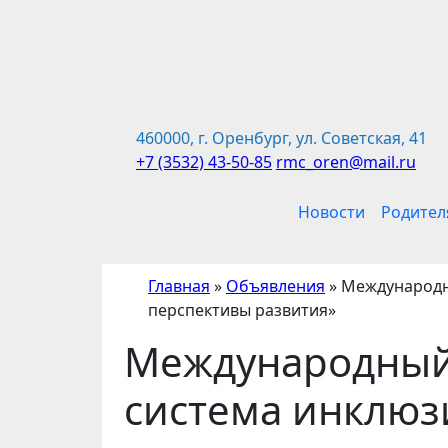
Перейти
к
содержимому
460000, г. Оренбург, ул. Советская, 41
+7 (3532) 43-50-85
rmc_oren@mail.ru
Новости
Родител
Главная
»
Объявления
»
Международн
перспективы развития»
Международный
система инклюз