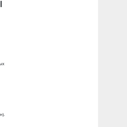
ы
ых
н).