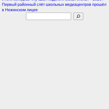
Навигация
Первый районный слёт школьных медиацентров прошёл
по
в Нежинском лицее
Поиск
записям