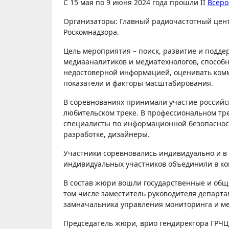
С 15 мая по 9 июня 2024 года прошли II
Всеро
Организаторы: Главный радиочастотный цент
Роскомнадзора.
Цель мероприятия – поиск, развитие и подд
медиааналитиков и медиатехнологов, способ
недостоверной информацией, оценивать комм
показатели и факторы масштабирования.
В соревнованиях принимали участие российск
любительском треке. В профессиональном тре
специалисты по информационной безопасност
разработке, дизайнеры.
Участники соревновались индивидуально и в 
индивидуальных участников объединили в к
В состав жюри вошли государственные и обще
том числе заместитель руководителя депар
замначальника управления мониторинга и м
Председатель жюри, врио гендиректора ГРЧЦ 