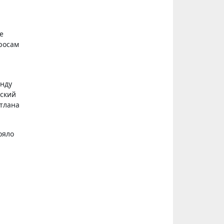
е
росам
анду
нский
етлана
ояло