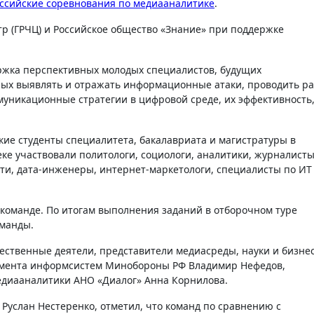
ссийские соревнования по медиааналитике
.
р (ГРЧЦ) и Российское общество «Знание» при поддержке
ержка перспективных молодых специалистов, будущих
ных выявлять и отражать информационные атаки, проводить ра
уникационные стратегии в цифровой среде, их эффективность
ие студенты специалитета, бакалавриата и магистратуры в
ке участвовали политологи, социологи, аналитики, журналисты
и, дата-инженеры, интернет-маркетологи, специалисты по ИТ
команде. По итогам выполнения заданий в отборочном туре
оманды.
ственные деятели, представители медиасреды, науки и бизнес
тамента информсистем Минобороны РФ Владимир Нефедов,
едиааналитики АНО «Диалог» Анна Корнилова.
Руслан Нестеренко, отметил, что команд по сравнению с