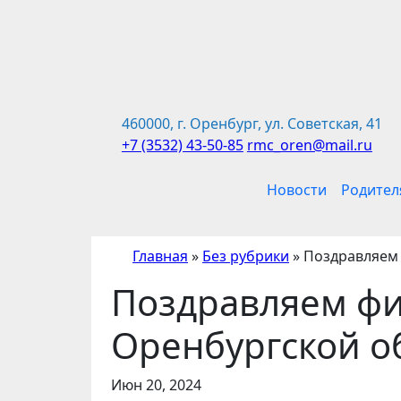
Перейти
к
содержимому
460000, г. Оренбург, ул. Советская, 41
+7 (3532) 43-50-85
rmc_oren@mail.ru
Новости
Родител
Главная
»
Без рубрики
»
Поздравляем 
Поздравляем фи
Оренбургской о
Июн 20, 2024