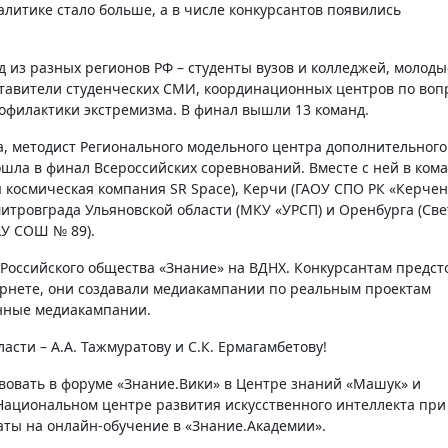
итике стало больше, а в числе конкурсантов появились
д из разных регионов РФ – студенты вузов и колледжей, молоды
ставители студенческих СМИ, координационных центров по воп
офилактики экстремизма. В финал вышли 13 команд.
, методист Регионального модельного центра дополнительного
шла в финал Всероссийских соревнований. Вместе с ней в ком
 космическая компания SR Space), Керчи (ГАОУ СПО РК «Керче
митровграда Ульяновской области (МКУ «УРСП) и Оренбурга (Св
АУ СОШ № 89).
 Российского общества «Знание» на ВДНХ. Конкурсантам предст
рнете, они создавали медиакампании по реальным проектам
анные медиакампании.
сти – А.А. Тажмуратову и С.К. Ермагамбетову!
вовать в форуме «Знание.Вики» в Центре знаний «Машук» и
Национальном центре развития искусственного интеллекта при
аты на онлайн-обучение в «Знание.Академии».