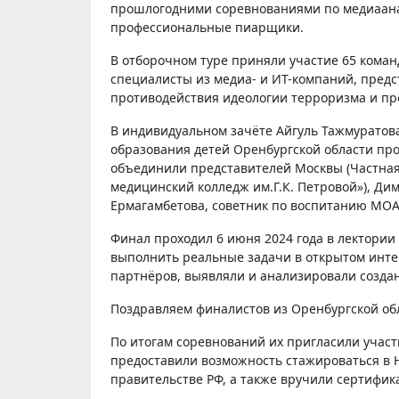
прошлогодними соревнованиями по медиаанал
профессиональные пиарщики.
В отборочном туре приняли участие 65 коман
специалисты из медиа- и ИТ-компаний, пред
противодействия идеологии терроризма и пр
В индивидуальном зачёте Айгуль Тажмуратова
образования детей Оренбургской области про
объединили представителей Москвы (Частная
медицинский колледж им.Г.К. Петровой»), Ди
Ермагамбетова, советник по воспитанию МО
Финал проходил 6 июня 2024 года в лектории
выполнить реальные задачи в открытом инте
партнёров, выявляли и анализировали созд
Поздравляем финалистов из Оренбургской обла
По итогам соревнований их пригласили участ
предоставили возможность стажироваться в 
правительстве РФ, а также вручили сертифик