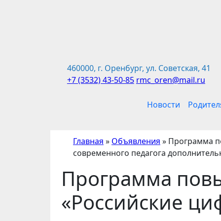
Перейти
к
содержимому
460000, г. Оренбург, ул. Советская, 41
+7 (3532) 43-50-85
rmc_oren@mail.ru
Новости
Родител
Главная
»
Объявления
»
Программа п
современного педагога дополнитель
Программа пов
«Российские ци