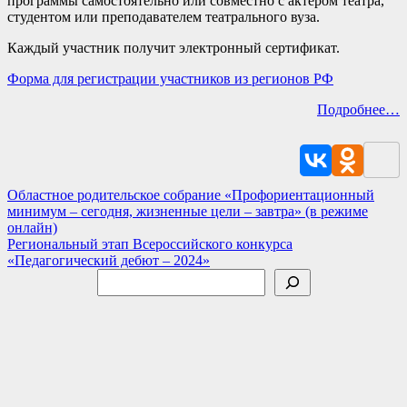
программы самостоятельно или совместно с актёром театра,
студентом или преподавателем театрального вуза.
Каждый участник получит электронный сертификат.
Форма для регистрации участников из регионов РФ
Подробнее…
Навигация
Областное родительское собрание «Профориентационный
минимум – сегодня, жизненные цели – завтра» (в режиме
по
онлайн)
записям
Региональный этап Всероссийского конкурса
«Педагогический дебют – 2024»
Поиск