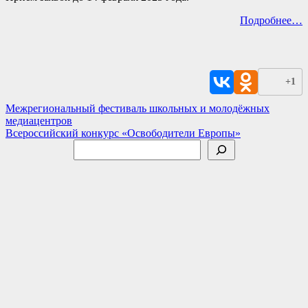
Подробнее…
+1
Навигация
Межрегиональный фестиваль школьных и молодёжных
медиацентров
по
Всероссийский конкурс «Освободители Европы»
записям
Поиск