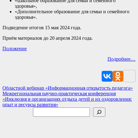
«Школьное образование для семьи и семейного
здоровья»,
«Дополнительное образование для семьи и семейного
здоровья».
Подведение итогов 15 мая 2024 года.
Приём материалов до 20 апреля 2024 года.
Положение
Подробнее…
Навигация
Областной вебинар «Информационная открытость педагога»
Межрегиональная научно-практическая конференция
по
«Инклюзия в организациях отдыха детей и их оздоровления:
записям
опыт и ресурсы развития»
Поиск