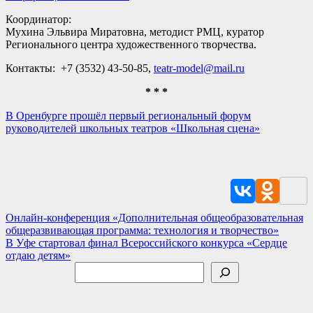
Координатор:
Мухина Эльвира Миратовна, методист РМЦ, куратор
Регионального центра художественного творчества.
Контакты: +7 (3532) 43-50-85,
teatr-model@mail.ru
* * *
В Оренбурге прошёл первый региональный форум
руководителей школьных театров «Школьная сцена»
Навигация
Онлайн-конференция «Дополнительная общеобразовательная
общеразвивающая программа: технология и творчество»
по
В Уфе стартовал финал Всероссийского конкурса «Сердце
записям
отдаю детям»
Поиск