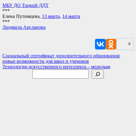
МБУ ДО Тоцкий ДДТ
***
Елена Путимцева,
13 марта,
14 марта
***
Людмила Арсланова
0
Навигация
Социальный сертификат дополнительного образования:
новые возможности для школ и учеников
по
Технологии искусственного интеллекта – молодым
записям
Поиск