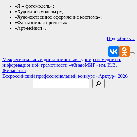
«Я
–
фотомодель»;
«Художник-модельер»;
«Художественное оформление костюма»;
«Фантазийная прическа»;
«Арт-мейкап».
Подробнее…
Навигация
Межрегиональный дистанционный турнир по медийно-
информационной грамотности «#ЗнаюМИГ» им. И.В.
по
Жилавской
записям
Всероссийский профессиональный конкурс «Арктур» 2026
Поиск