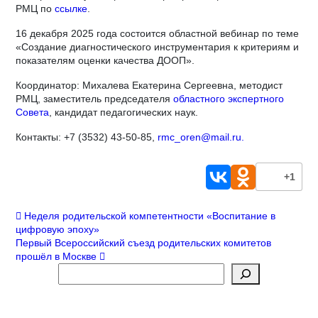
РМЦ по
ссылке
.
16 декабря 2025 года состоится областной вебинар по теме
«Создание диагностического инструментария к критериям и
показателям оценки качества ДООП».
Координатор: Михалева Екатерина Сергеевна, методист
РМЦ, заместитель председателя
областного экспертного
Совета
, кандидат педагогических наук.
Контакты: +7 (3532) 43-50-85,
rmc_oren@mail.ru.
+1
Навигация
Неделя родительской компетентности «Воспитание в
цифровую эпоху»
по
Первый Всероссийский съезд родительских комитетов
прошёл в Москве
записям
Поиск