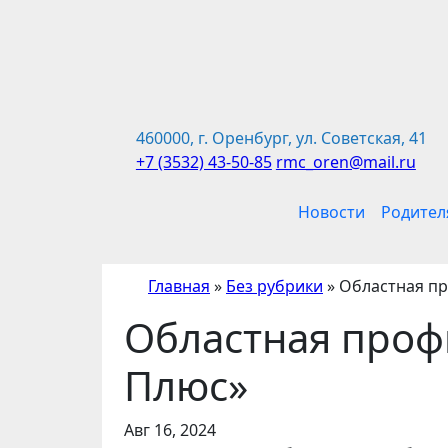
Перейти
к
содержимому
460000, г. Оренбург, ул. Советская, 41
+7 (3532) 43-50-85
rmc_oren@mail.ru
Новости
Родител
Главная
»
Без рубрики
»
Областная п
Областная проф
Плюс»
Авг 16, 2024