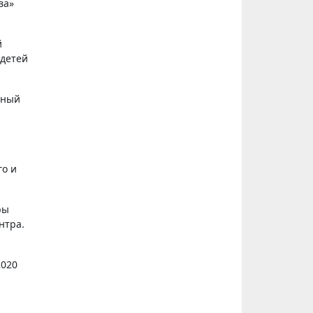
й
 детей
ьный
го и
ры
нтра.
2020