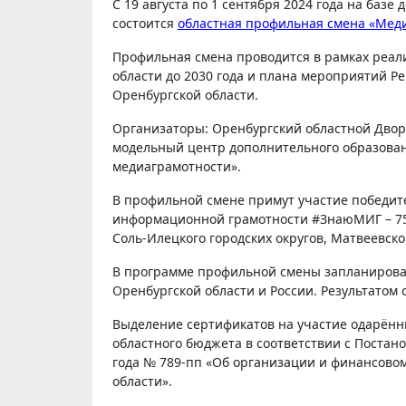
С 19 августа по 1 сентября 2024 года на базе детского оздоровительно-образовательного центра «Город Детства»
состоится
областная профильная смена «Мед
Профильная смена проводится в рамках реа
области до 2030 года и плана мероприятий Р
Оренбургской области.
Организаторы: Оренбургский областной Дворе
модельный центр дополнительного образован
медиаграмотности».
В профильной смене примут участие победит
информационной грамотности #ЗнаюМИГ – 75 у
Соль-Илецкого городских округов, Матвеевско
В программе профильной смены запланирова
Оренбургской области и России. Результатом
Выделение сертификатов на участие одарённы
областного бюджета в соответствии с Постан
года № 789-пп «Об организации и финансово
области».