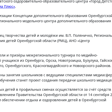
иа Плюс»
.
лизации Концепции дополнительного образования Оренбургско
егионального модельного центра дополнительного образования
ц творчества детей и молодёжи им. В.П. Поляничко, Регионал
ия детей Оренбургской области (РМЦ), АНО «Центр
ели и призёры межрегионального турнира по медийно-
чащихся из Оренбурга, Орска, Новотроицка, Бузулука, Гайско
го, Оренбургского, Красногвардейского и Новоорского районов.
ны занятия школьников с ведущими специалистами медиасфе
 обучения станет проект создания передачи школьного медиаце
х детей в профильных сменах осуществляется за счёт средств
овлением Правительства Оренбургской области от 14 сентября 
м обеспечении отдыха и оздоровления детей в Оренбургской