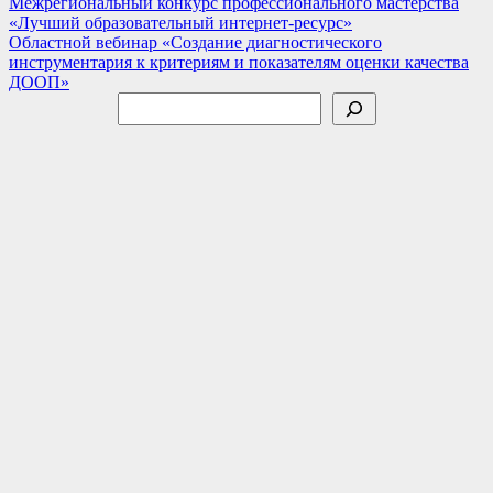
Навигация
Межрегиональный конкурс профессионального мастерства
«Лучший образовательный интернет-ресурс»
по
Областной вебинар «Создание диагностического
записям
инструментария к критериям и показателям оценки качества
ДООП»
Поиск