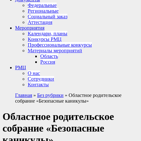
Федеральные
Региональные
Социальный заказ
Аттестация
Мероприятия
Календари, планы
Конкурсы РМЦ
Профессиональные конкурсы
Материалы мероприятий
Область
Россия
РМЦ
О нас
Сотрудники
Контакты
Главная
»
Без рубрики
»
Областное родительское
собрание «Безопасные каникулы»
Областное родительское
собрание «Безопасные
каникулы»