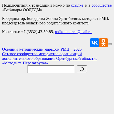
Подключиться к трансляции можно по
ссылке
и в
сообществе
«Вебинары ООДТДМ»
Координатор: Бондарева Жанна Урынбаевна, методист РМЦ,
председатель областного родительского комитета.
Контакты: +7 (3532) 43-50-85,
rodkom_oren@mail.ru
.
Навигация
Осенний методический марафон РМЦ – 2025
Сетевое сообщество методистов организаций
по
дополнительного образования Оренбургской области:
записям
«Методист. Перезагрузка»
Поиск