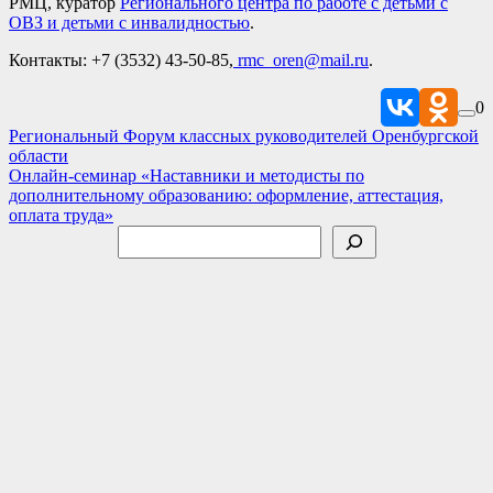
РМЦ, куратор
Регионального центра по работе с детьми с
ОВЗ и детьми с инвалидностью
.
Контакты: +7 (3532) 43-50-85,
rmc_oren@mail.ru
.
0
Навигация
Региональный Форум классных руководителей Оренбургской
области
по
Онлайн-семинар «Наставники и методисты по
записям
дополнительному образованию: оформление, аттестация,
оплата труда»
Поиск