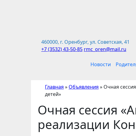
Перейти
к
содержимому
460000, г. Оренбург, ул. Советская, 41
+7 (3532) 43-50-85
rmc_oren@mail.ru
Новости
Родител
Главная
»
Объявления
»
Очная сесси
детей»
Очная сессия «
реализации Кон