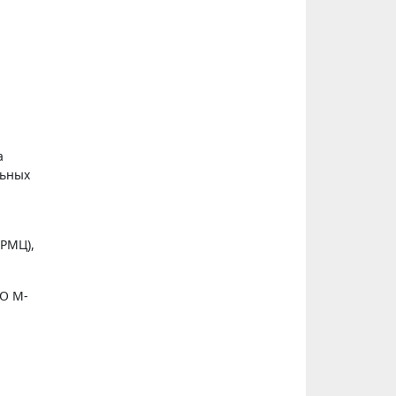
а
льных
(РМЦ),
МО М-