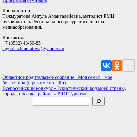
Программа семинара
Координатор:
Тажмуратова Айгуль Амангалейевна, методист РМЦ,
руководитель Регионального ресурсного центра
медиаобразования.
Контакты:
+7 (3532) 43-50-85
aigooltazhmuratova@yandex.ru
Навигация
Областное родительское собрание «Моя семья – моё
богатство» (в режиме онлайн)
по
Всероссийский конкурс «Туристический код моей страны,
записям
города, посёлка, района – PRO Туризм»
Поиск