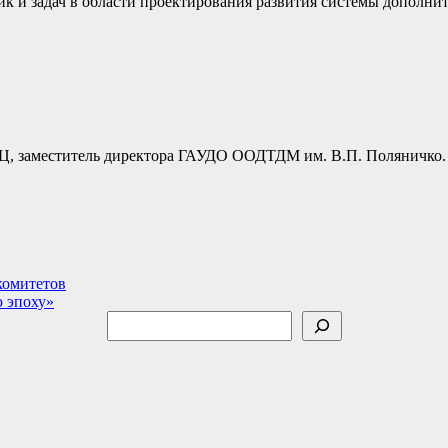
 и задач в области проектирования развития системы дополните
Ц, заместитель директора ГАУДО ООДТДМ им. В.П. Поляничко.
комитетов
 эпоху»
Поиск