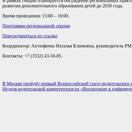
В рамках секции планируется обсуждение региональных практик
развития дополнительного образования детей до 2030 года.
Время проведения: 15:00 – 16:00.
Программа региональной секции
Присоединиться по ссылке
Координатор: Антюфеева Наталья Климовна, руководитель РМ
Контакты: +7 (3532) 43-50-85.
Навигация
В Москве пройдёт первый Всероссийский съезд родительских 
Неделя родительской компетентности «Воспитание в цифровую
по
записям