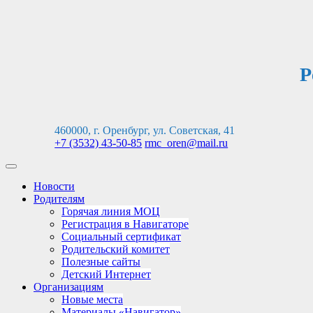
Перейти
к
содержимому
Р
460000, г. Оренбург, ул. Советская, 41
+7 (3532) 43-50-85
rmc_oren@mail.ru
Новости
Родителям
Горячая линия МОЦ
Регистрация в Навигаторе
Социальный сертификат
Родительский комитет
Полезные сайты
Детский Интернет
Организациям
Новые места
Материалы «Навигатор»