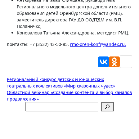
Антюфеева Наталья Климовна, руководитель
Регионального модельного центра дополнительного
образования детей Оренбургской области (РМЦ),
заместитель директора ГАУ ДО ООДТДМ им. В.П.
Поляничко;
Коновалова Татьяна Александровна, методист РМЦ.
Контакты: +7 (3532) 43-50-85,
rmc-oren-konf@yandex.ru.
Навигация
Региональный конкурс детских и юношеских
театральных коллективов «Мир сказочных чудес»
по
Областной вебинар «Создание контента и выбор каналов
записям
продвижения»
Поиск