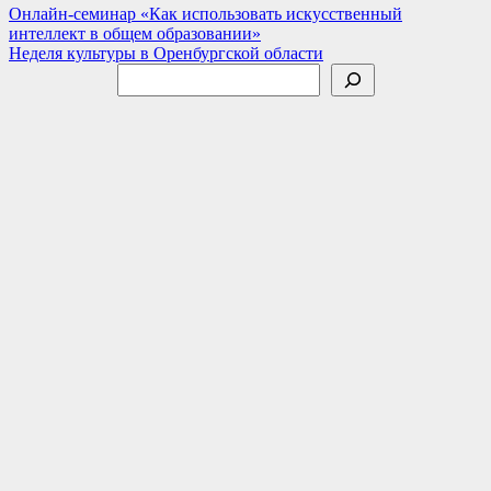
Навигация
Онлайн-семинар «Как использовать искусственный
интеллект в общем образовании»
по
Неделя культуры в Оренбургской области
записям
Поиск