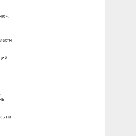
бласти
аций
,
нь
сь на