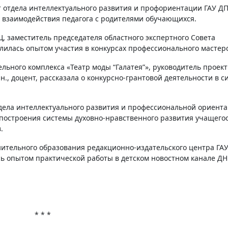
т отдела интеллектуального развития и профориентации ГАУ Д
ах взаимодействия педагога с родителями обучающихся.
, заместитель председателя областного экспертного Совета
елилась опытом участия в конкурсах профессионального мастерс
льного комплекса «Театр моды “Галатея”», руководитель проек
н., доцент, рассказала о конкурсно-грантовой деятельности в с
тдела интеллектуального развития и профессиональной ориент
построения системы духовно-нравственного развития учащегос
.
нительного образования редакционно-издательского центра ГА
сь опытом практической работы в детском новостном канале ДН
* * *