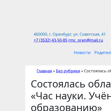
Перейти
к
содержимому
460000, г. Оренбург, ул. Советская, 41
+7 (3532) 43-50-85
rmc_oren@mail.ru
Новости
Родител
Главная
»
Без рубрики
»
Состоялась о
Состоялась обла
«Час науки. Уч
образованию»