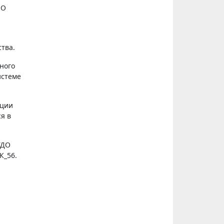
ПО
тва.
тного
истеме
ации
я в
УДО
К_56.