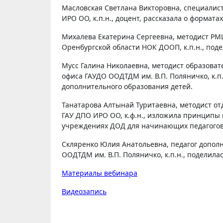
Масловская Светлана Викторовна, специалис
ИРО ОО, к.п.н., доцент, рассказала о формат
Михалева Екатерина Сергеевна, методист РМЦ
Оренбургской области НОК ДООП, к.п.н., под
Мусс Галина Николаевна, методист образовате
офиса ГАУДО ООДТДМ им. В.П. Поляничко, к.п.
дополнительного образования детей.
Танатарова Алтынай Туритаевна, методист о
ГАУ ДПО ИРО ОО, к.ф.н., изложила принципы 
учреждениях ДОД для начинающих педагогов
Скляренко Юлия Анатольевна, педагог допол
ООДТДМ им. В.П. Поляничко, к.п.н., поделила
Материалы вебинара
Видеозапись