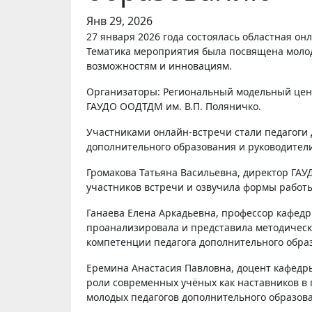
Янв 29, 2026
27 января 2026 года состоялась областная онлайн-встреча «Час науки. Учёные – дополнительному образованию».
Тематика мероприятия была посвящена молод
возможностям и инновациям.
Организаторы: Региональный модельный цент
ГАУДО ООДТДМ им. В.П. Поляничко.
Участниками онлайн-встречи стали педагоги
дополнительного образования и руководител
Громакова Татьяна Васильевна, директор ГАУД
участников встречи и озвучила формы работы
Ганаева Елена Аркадьевна, профессор кафедр
проанализировала и представила методическ
компетенции педагога дополнительного обра
Еремина Анастасия Павловна, доцент кафедры
роли современных учёных как наставников в 
молодых педагогов дополнительного образов