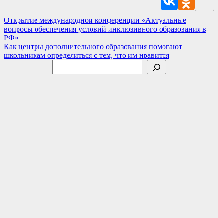
Навигация
Открытие международной конференции «Актуальные
вопросы обеспечения условий инклюзивного образования в
по
РФ»
записям
Как центры дополнительного образования помогают
школьникам определиться с тем, что им нравится
Поиск