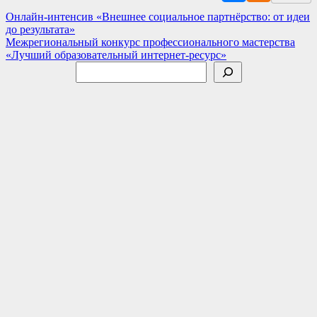
Навигация
Онлайн-интенсив «Внешнее социальное партнёрство: от идеи
до результата»
по
Межрегиональный конкурс профессионального мастерства
записям
«Лучший образовательный интернет-ресурс»
Поиск