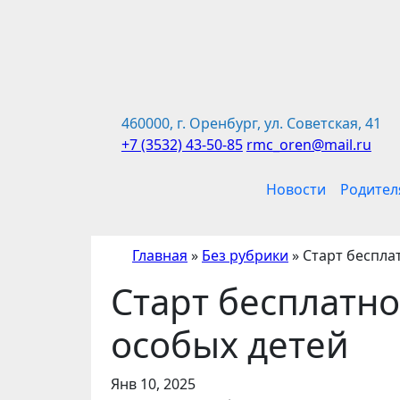
Перейти
к
содержимому
460000, г. Оренбург, ул. Советская, 41
+7 (3532) 43-50-85
rmc_oren@mail.ru
Новости
Родител
Главная
»
Без рубрики
»
Старт беспла
Старт бесплатно
особых детей
Янв 10, 2025