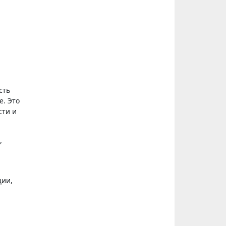
сть
е. Это
сти и
,
ции,