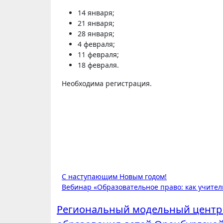
14 января;
21 января;
28 января;
4 февраля;
11 февраля;
18 февраля.
Необходима регистрация.
Навигация
С наступающим Новым годом!
Вебинар «Образовательное право: как учител
по
Региональный модельный центр
записям