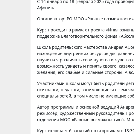
С 14 января по 18 февраля 2025 года проводится бесплатный курс Школы родительского мастерства Андрея
Афонина.
Организатор: РО МОО «Равные возможности»
Курс проходит в рамках проекта «Инклюзивные
поддержке Благотворительного фонда «Абсо
Школа родительского мастерства Андрея Афони
нахождение внутренних ресурсов для дальне
научиться различать свои чувства и чувства 
возможность увидеть и понять своего, казало
желания, его слабые и сильные стороны. А вс
Участниками школы могут быть родители дете
психологи, педагоги, занимающиеся с семьям
специальностей, в том числе не имеющие соб
Автор программы и основной ведущий Андрей
режиссёр, художественный руководитель Проф
отделения МОО «Равные возможности» (г. Мос
Курс включает 6 занятий по вторникам с 18:30