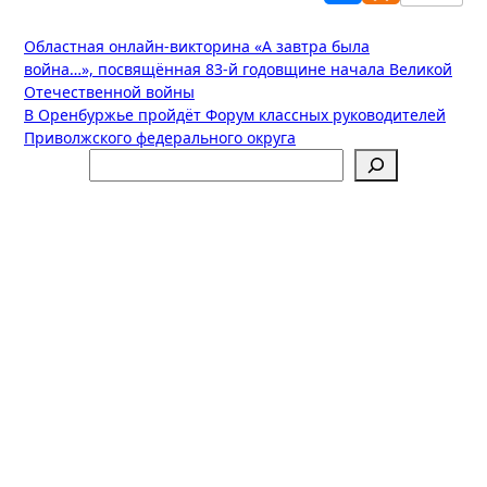
Навигация
Областная онлайн-викторина «А завтра была
война…», посвящённая 83-й годовщине начала Великой
по
Отечественной войны
записям
В Оренбуржье пройдёт Форум классных руководителей
Приволжского федерального округа
Поиск