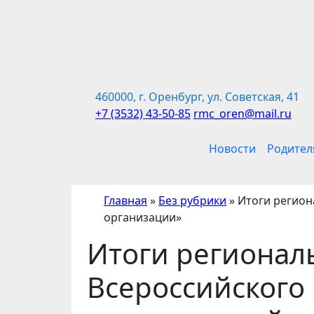
Перейти
к
содержимому
460000, г. Оренбург, ул. Советская, 41
+7 (3532) 43-50-85
rmc_oren@mail.ru
Новости
Родител
Главная
»
Без рубрики
»
Итоги регион
организации»
Итоги регионал
Всероссийского