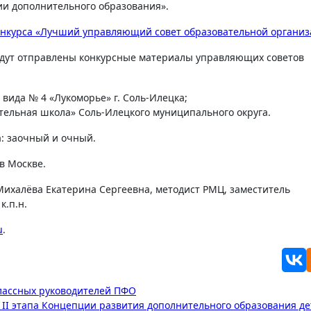
и дополнительного образования».
конкурса «Лучший управляющий совет образовательной органи
будут отправлены конкурсные материалы управляющих советов
ида № 4 «Лукоморье» г. Соль-Илецка;
ельная школа» Соль-Илецкого муниципального округа.
а: заочный и очный.
в Москве.
Михалёва Екатерина Сергеевна, методист РМЦ, заместитель
 к.п.н.
u
.
классных руководителей ПФО
II этапа Концепции развития дополнительного образования де