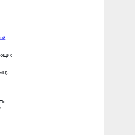
ной
яющих
МЦ).
ыть
о