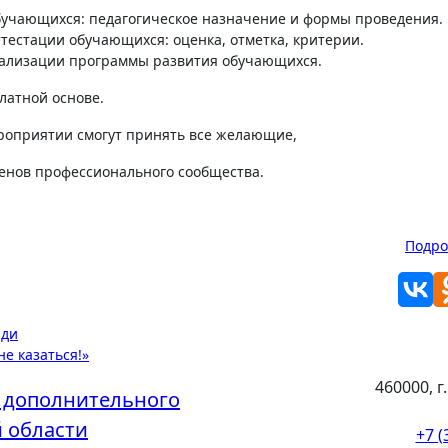
бучающихся: педагогическое назначение и формы проведения.
тестации обучающихся: оценка, отметка, критерии.
еализации программы развития обучающихся.
латной основе.
ероприятии смогут принять все желающие,
ленов профессионального сообщества.
Подр
юди
не казаться!»
460000, г
 дополнительного
 области
+7 (