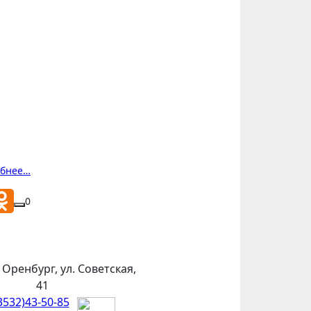
обнее…
0
. Оренбург, ул. Советская,
41
3532)43-50-85