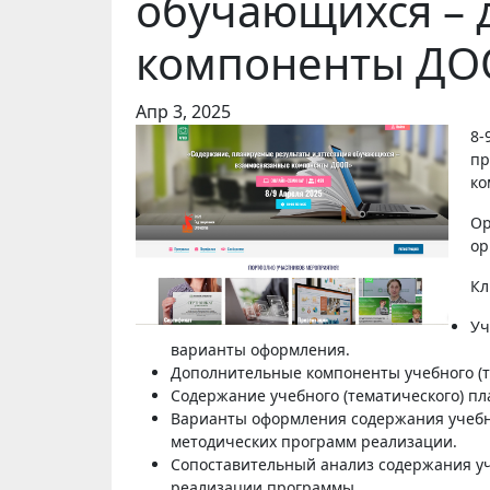
обучающихся –
компоненты ДО
Апр 3, 2025
8-9 апреля 2025 года пройдёт онлайн-семинар «Содержание,
пр
ко
Ор
ор
Кл
Уч
варианты оформления.
Дополнительные компоненты учебного (те
Содержание учебного (тематического) п
Варианты оформления содержания учебно
методических программ реализации.
Сопоставительный анализ содержания уч
реализации программы.