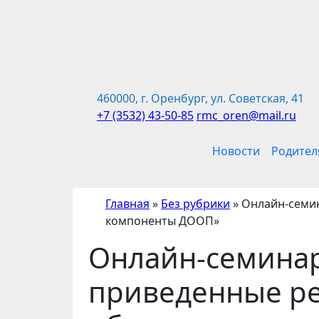
Перейти
к
содержимому
460000, г. Оренбург, ул. Советская, 41
+7 (3532) 43-50-85
rmc_oren@mail.ru
Новости
Родител
Главная
»
Без рубрики
»
Онлайн-семин
компоненты ДООП»
Онлайн-семинар
приведенные ре