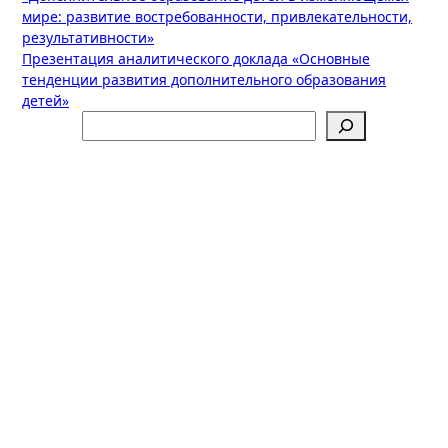
по
мире: развитие востребованности, привлекательности,
записям
результативности»
Презентация аналитического доклада «Основные
тенденции развития дополнительного образования
детей»
Поиск