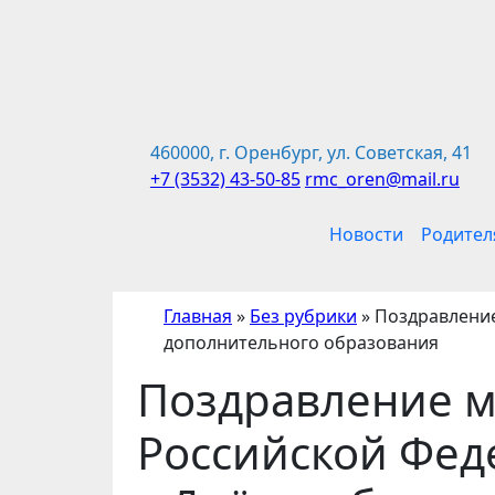
Перейти
к
содержимому
460000, г. Оренбург, ул. Советская, 41
+7 (3532) 43-50-85
rmc_oren@mail.ru
Новости
Родител
Главная
»
Без рубрики
»
Поздравление
дополнительного образования
Поздравление 
Российской Фед