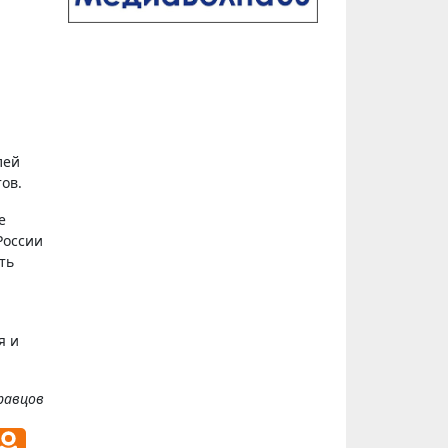
лей
ов.
е
России
ть
я и
равцов